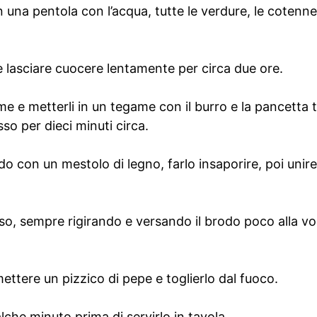
 in una pentola con l’acqua, tutte le verdure, le cotenne
 e lasciare cuocere lentamente per circa due ore.
lame e metterli in un tegame con il burro e la pancetta t
sso per dieci minuti circa.
do con un mestolo di legno, farlo insaporire, poi unire 
iso, sempre rigirando e versando il brodo poco alla vol
mettere un pizzico di pepe e toglierlo dal fuoco.
alche minuto prima di servirlo in tavola.