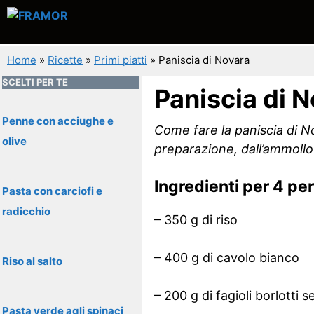
Vai
al
contenuto
Home
»
Ricette
»
Primi piatti
»
Paniscia di Novara
SCELTI PER TE
Paniscia di 
Penne con acciughe e
Come fare la paniscia di No
olive
preparazione, dall’ammollo 
Ingredienti per 4 pe
Pasta con carciofi e
radicchio
– 350 g di riso
– 400 g di cavolo bianco
Riso al salto
– 200 g di fagioli borlotti s
Pasta verde agli spinaci