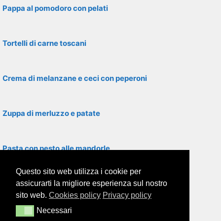
Pappa al pomodoro con pelati
Tortelli di carne toscani
Crema di melanzane e ceci con peperoni
Zuppa di merluzzo e patate
Pasta con pesto alle mandorle
Questo sito web utilizza i cookie per
Polenta con farina di mais
assicurarti la migliore esperienza sul nostro
sito web.
Cookies policy
Privacy policy
Necessari
Necessari
Pasta alla romanesca