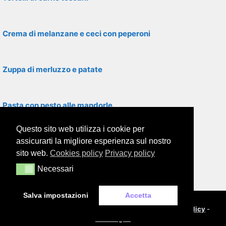
Crema di melanzane e ceci con peperoni
Zuppa di merluzzo e patate
Pasta con pesto alle mandorle
Questo sito web utilizza i cookie per
Polenta con farina di mais
assicurarti la migliore esperienza sul nostro
sito web.
Cookies policy
Privacy policy
Necessari
Necessari
Pasta alla romanesca
Salva impostazioni
Accetta
© 2000-2026
Framor.com
-
Cookie policy
-
Privacy policy
-
Note legali