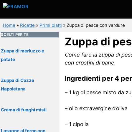
Vai
al
contenuto
Home
»
Ricette
»
Primi piatti
»
Zuppa di pesce con verdure
SCELTI PER TE
Zuppa di pes
Zuppa di merluzzo e
Come fare la zuppa di pesc
patate
con crostini di pane.
Ingredienti per 4 pe
Zuppa di Cozze
Napoletana
– 1 kg di pesce misto da z
– olio extravergine d’oliva
Crema di funghi misti
– 1 cipolla
Lasagne al forno con