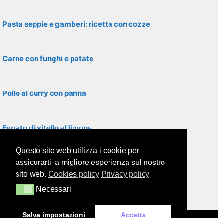
Pasta seppie e gamberi: ricetta con cozze
Carne con funghi e patate
Pollo al curry con panna
Fegato di vitello al limone
Questo sito web utilizza i cookie per
Filetti di rombo con asparagi
assicurarti la migliore esperienza sul nostro
sito web.
Cookies policy
Privacy policy
Necessari
Necessari
Filetti di platessa in padella
Salva impostazioni
Accetta