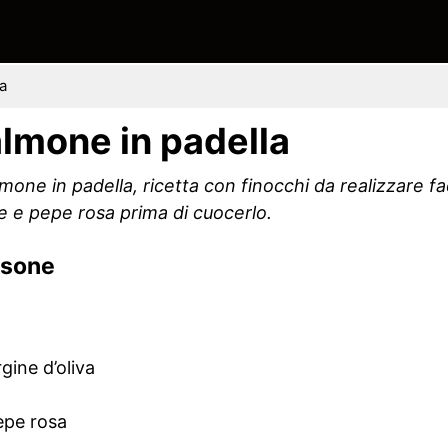
la
almone in padella
lmone in padella, ricetta con finocchi da realizzare f
 e pepe rosa prima di cuocerlo.
rsone
rgine d’oliva
epe rosa