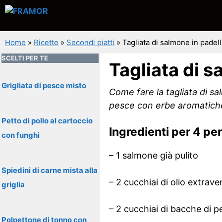
Vai
al
contenuto
Home
»
Ricette
»
Secondi piatti
»
Tagliata di salmone in padel
SCELTI PER TE
Tagliata di s
Grigliata di pesce misto
Come fare la tagliata di sa
pesce con erbe aromatiche
Petto di pollo al cartoccio
Ingredienti per 4 pe
con funghi
– 1 salmone già pulito
Spiedini di carne mista alla
– 2 cucchiai di olio extrave
griglia
– 2 cucchiai di bacche di p
Polpettone di tonno con