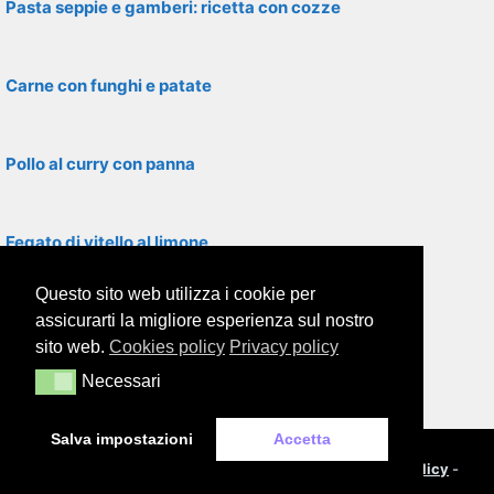
Pasta seppie e gamberi: ricetta con cozze
Carne con funghi e patate
Pollo al curry con panna
Fegato di vitello al limone
Questo sito web utilizza i cookie per
Filetti di rombo con asparagi
assicurarti la migliore esperienza sul nostro
sito web.
Cookies policy
Privacy policy
Necessari
Necessari
Filetti di platessa in padella
Salva impostazioni
Accetta
© 2000-2026
Framor.com
-
Cookie policy
-
Privacy policy
-
Note legali