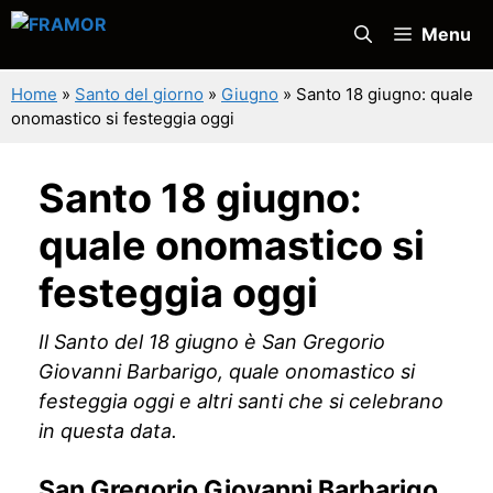
Vai
Menu
al
contenuto
Home
»
Santo del giorno
»
Giugno
»
Santo 18 giugno: quale
onomastico si festeggia oggi
Santo 18 giugno:
quale onomastico si
festeggia oggi
Il Santo del 18 giugno è San Gregorio
Giovanni Barbarigo, quale onomastico si
festeggia oggi e altri santi che si celebrano
in questa data.
San Gregorio Giovanni Barbarigo