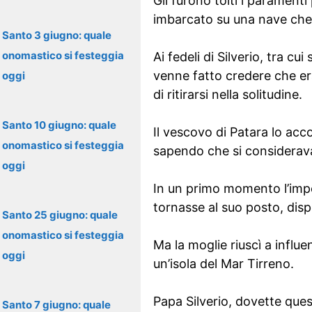
Gli furono tolti i parament
imbarcato su una nave che l
Santo 3 giugno: quale
onomastico si festeggia
Ai fedeli di Silverio, tra c
venne fatto credere che er
oggi
di ritirarsi nella solitudine.
Santo 10 giugno: quale
Il vescovo di Patara lo acc
onomastico si festeggia
sapendo che si considerava
oggi
In un primo momento l’impe
tornasse al suo posto, dis
Santo 25 giugno: quale
onomastico si festeggia
Ma la moglie riuscì a influ
oggi
un’isola del Mar Tirreno.
Papa Silverio, dovette quest
Santo 7 giugno: quale