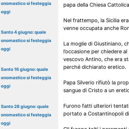
onomastico si festeggia
papa della Chiesa Cattolica
oggi
Nel frattempo, la Sicilia er
venne occupata anche Ro
Santo 4 giugno: quale
onomastico si festeggia
La moglie di Giustiniano, c
oggi
l’occasione per chiedere al 
vescovo Antino, che era sta
perché dichiarato eretico.
Santo 16 giugno: quale
onomastico si festeggia
Papa Silverio rifiutò la pro
oggi
sangue di Cristo a un ereti
Furono fatti ulteriori tent
Santo 28 giugno: quale
portato a Costantinopoli di f
onomastico si festeggia
oggi