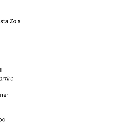
sta Zola
l
artire
bner
po