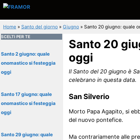
Vai
al
contenuto
Home
»
Santo del giorno
»
Giugno
»
Santo 20 giugno: quale o
SCELTI PER TE
Santo 20 giu
oggi
Santo 2 giugno: quale
onomastico si festeggia
Il Santo del 20 giugno è San
oggi
celebrano in questa data.
Santo 17 giugno: quale
San Silverio
onomastico si festeggia
Morto Papa Agapito, si ebb
oggi
del nuovo pontefice.
Santo 29 giugno: quale
Ma contrariamente alle pre