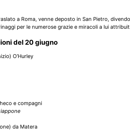
traslato a Roma, venne deposto in San Pietro, divend
naggi per le numerose grazie e miracoli a lui attribuiti
zioni del 20 giugno
zio) O’Hurley
checo e compagni
 Giappone
ione) da Matera