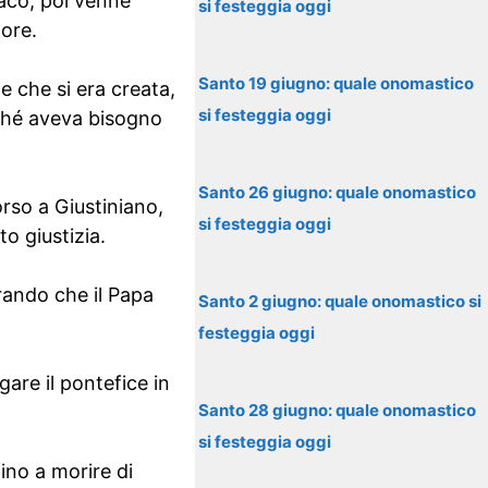
naco, poi venne
si festeggia oggi
nore.
Santo 19 giugno: quale onomastico
ne che si era creata,
si festeggia oggi
rché aveva bisogno
Santo 26 giugno: quale onomastico
rso a Giustiniano,
si festeggia oggi
o giustizia.
rando che il Papa
Santo 2 giugno: quale onomastico si
festeggia oggi
are il pontefice in
Santo 28 giugno: quale onomastico
si festeggia oggi
ino a morire di