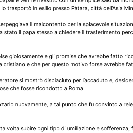
i papali e venne rivestito con un semplice saio da mo
o trasportò in esilio presso Pàtara, città dell’Asia Mi
ui serpeggiava il malcontento per la spiacevole situazio
a stato il papa stesso a chiedere il trasferimento pe
olse gioiosamente e gli promise che avrebbe fatto rico
 cristiano e che per questo motivo forse avrebbe fatt
ratore si mostrò dispiaciuto per l’accaduto e, deside
pose che fosse ricondotto a Roma.
enzarlo nuovamente, a tal punto che fu convinto a releg
a volta subire ogni tipo di umiliazione e sofferenza, f