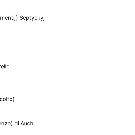
mentij) Septyckyj
ello
colfo)
enzo) di Auch