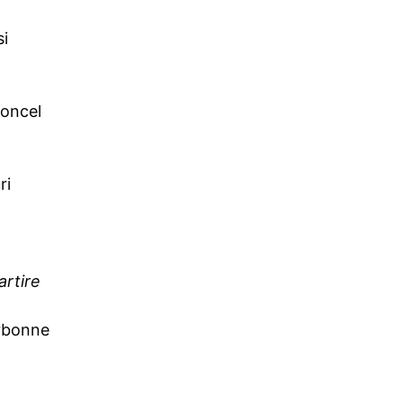
si
Moncel
ri
artire
rbonne