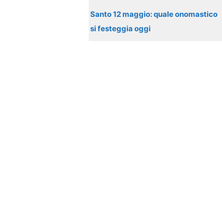
Santo 12 maggio: quale onomastico
si festeggia oggi