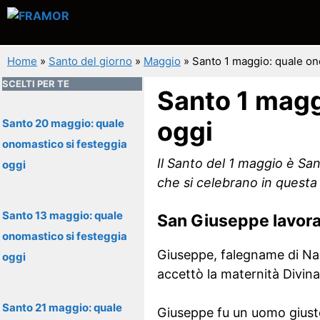
Vai
al
contenuto
Home
»
Santo del giorno
»
Maggio
»
Santo 1 maggio: quale on
SCELTI PER TE
Santo 1 magg
oggi
Santo 20 maggio: quale
onomastico si festeggia
Il Santo del 1 maggio è San
oggi
che si celebrano in questa
Santo 13 maggio: quale
San Giuseppe lavora
onomastico si festeggia
Giuseppe, falegname di Naza
oggi
accettò la maternità Divina 
Santo 21 maggio: quale
Giuseppe fu un uomo giusto