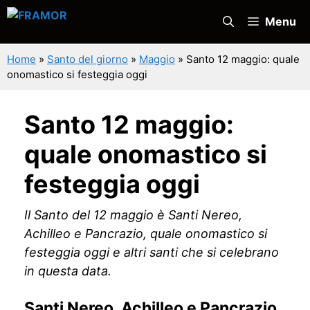
Vai
Menu
al
contenuto
Home
»
Santo del giorno
»
Maggio
»
Santo 12 maggio: quale
onomastico si festeggia oggi
Santo 12 maggio:
quale onomastico si
festeggia oggi
Il Santo del 12 maggio è Santi Nereo,
Achilleo e Pancrazio, quale onomastico si
festeggia oggi e altri santi che si celebrano
in questa data.
Santi Nereo, Achilleo e Pancrazio