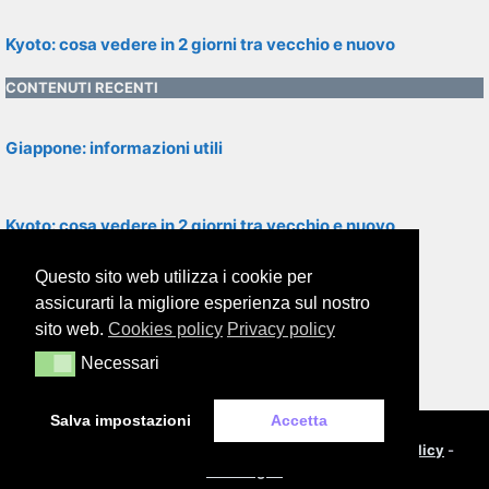
Kyoto: cosa vedere in 2 giorni tra vecchio e nuovo
CONTENUTI RECENTI
Giappone: informazioni utili
Kyoto: cosa vedere in 2 giorni tra vecchio e nuovo
Questo sito web utilizza i cookie per
Tokyo: cosa vedere nella capitale del Giappone
assicurarti la migliore esperienza sul nostro
sito web.
Cookies policy
Privacy policy
Necessari
Necessari
Osaka: cosa vedere nella metropoli del Giappone
Salva impostazioni
Accetta
© 2000-2026
Framor.com
-
Cookie policy
-
Privacy policy
-
Note legali