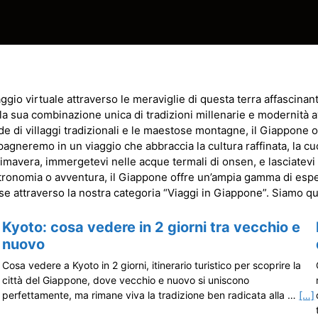
gio virtuale attraverso le meraviglie di questa terra affascinante
a sua combinazione unica di tradizioni millenarie e modernità ava
de di villaggi tradizionali e le maestose montagne, il Giappone o
ompagneremo in un viaggio che abbraccia la cultura raffinata, la cu
 primavera, immergetevi nelle acque termali di onsen, e lasciatevi
astronomia o avventura, il Giappone offre un’ampia gamma di esp
 attraverso la nostra categoria “Viaggi in Giappone”. Siamo qui 
Kyoto: cosa vedere in 2 giorni tra vecchio e
nuovo
Cosa vedere a Kyoto in 2 giorni, itinerario turistico per scoprire la
città del Giappone, dove vecchio e nuovo si uniscono
perfettamente, ma rimane viva la tradizione ben radicata alla …
[…]