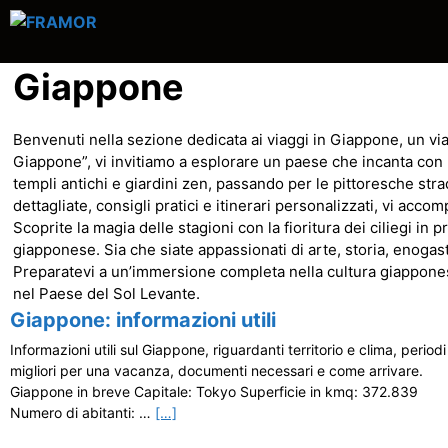
Vai
al
contenuto
Giappone
Benvenuti nella sezione dedicata ai viaggi in Giappone, un viag
Giappone”, vi invitiamo a esplorare un paese che incanta con l
templi antichi e giardini zen, passando per le pittoresche stra
dettagliate, consigli pratici e itinerari personalizzati, vi acc
Scoprite la magia delle stagioni con la fioritura dei ciliegi in
giapponese. Sia che siate appassionati di arte, storia, enog
Preparatevi a un’immersione completa nella cultura giapponese
nel Paese del Sol Levante.
Giappone: informazioni utili
Informazioni utili sul Giappone, riguardanti territorio e clima, periodi
migliori per una vacanza, documenti necessari e come arrivare.
Giappone in breve Capitale: Tokyo Superficie in kmq: 372.839
Numero di abitanti: …
[…]