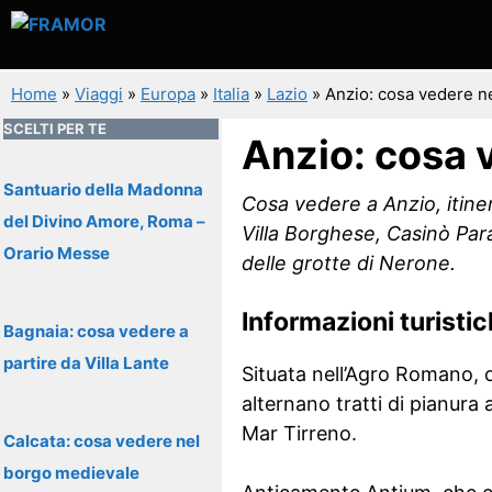
Vai
al
contenuto
Home
»
Viaggi
»
Europa
»
Italia
»
Lazio
»
Anzio: cosa vedere ne
SCELTI PER TE
Anzio: cosa 
Santuario della Madonna
Cosa vedere a Anzio, itine
del Divino Amore, Roma –
Villa Borghese, Casinò Par
Orario Messe
delle grotte di Nerone.
Informazioni turisti
Bagnaia: cosa vedere a
partire da Villa Lante
Situata nell’Agro Romano, o
alternano tratti di pianura
Mar Tirreno.
Calcata: cosa vedere nel
borgo medievale