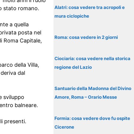
molti anni il ruolo
Alatri: cosa vedere tra acropoli e
lo stato romano.
mura ciclopiche
nte a quella
privata posta nel
Roma: cosa vedere in 2 giorni
di Roma Capitale,
Ciociaria: cosa vedere nella storica
arco della Villa,
regione del Lazio
 deriva dal
Santuario della Madonna del Divino
e sviluppo
Amore, Roma – Orario Messe
entro balneare.
Formia: cosa vedere dove fu ospite
i presenti.
Cicerone