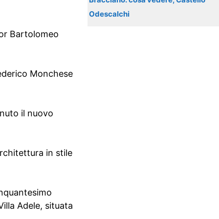
Odescalchi
gnor Bartolomeo
a Federico Monchese
enuto il nuovo
chitettura in stile
cinquantesimo
illa Adele, situata