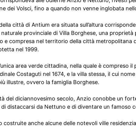
rispondeva alle odierne Anzio e Nettuno, rivestì per 
one dei Volsci, fino a quando non venne inglobata nel
ella città di Antium era situata sull’altura corrisponde
 naturale provinciale di Villa Borghese, una proprietà 
no e compresa nel territorio della città metropolitana 
otetta nel 1999.
’unica area verde cittadina, nella quale è compreso il p
dinale Costaguti nel 1674, e la villa stessa, il cui nome
ù illustre, ovvero la famiglia Borghese.
tà del diciannovesimo secolo, Anzio conobbe un fort
 di distaccarsi da Nettuno e di diventare un famoso c
costruite anche alcune delle notevoli ville residenzial