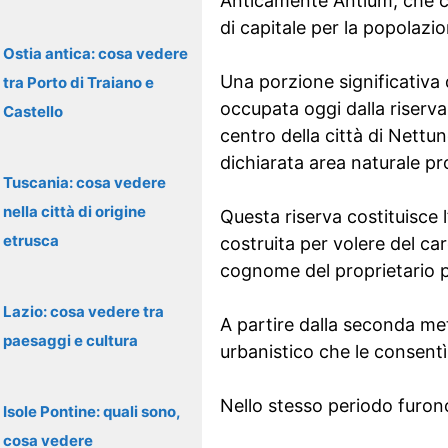
Anticamente Antium, che cor
di capitale per la popolazi
Ostia antica: cosa vedere
Una porzione significativa d
tra Porto di Traiano e
occupata oggi dalla riserva
Castello
centro della città di Nettu
dichiarata area naturale pr
Tuscania: cosa vedere
nella città di origine
Questa riserva costituisce l
etrusca
costruita per volere del car
cognome del proprietario pi
Lazio: cosa vedere tra
A partire dalla seconda me
paesaggi e cultura
urbanistico che le consentì
Nello stesso periodo furono 
Isole Pontine: quali sono,
cosa vedere