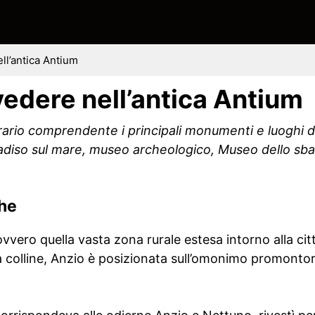
ll’antica Antium
vedere nell’antica Antium
rario comprendente i principali monumenti e luoghi d’
adiso sul mare, museo archeologico, Museo dello sba
che
vvero quella vasta zona rurale estesa intorno alla ci
 a colline, Anzio è posizionata sull’omonimo promontor