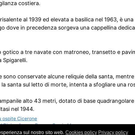
gilanza costiera.
risalente al 1939 ed elevata a basilica nel 1963, è u
ogo dove in precedenza sorgeva una cappellina dedica
ico gotico a tre navate con matroneo, transetto e pa
 Spigarelli.
e sono conservate alcune reliquie della santa, mentre s
 la santa sul letto di morte, intenta a sfogliare una r
ampanile alto 43 metri, dotato di base quadrangolare 
ltasi nel 1944.
u ospite Cicerone
l Divino Amore, Roma – Orario Messe
 esperienza sul nostro sito web.
Cookies policy
Privacy policy