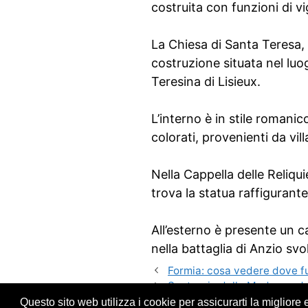
costruita con funzioni di vi
La Chiesa di Santa Teresa, 
costruzione situata nel lu
Teresina di Lisieux.
L’interno è in stile roman
colorati, provenienti da villa
Nella Cappella delle Reliqui
trova la statua raffigurante
All’esterno è presente un c
nella battaglia di Anzio svo
Formia: cosa vedere dove f
Santuario della Madonna de
Questo sito web utilizza i cookie per assicurarti la migliore