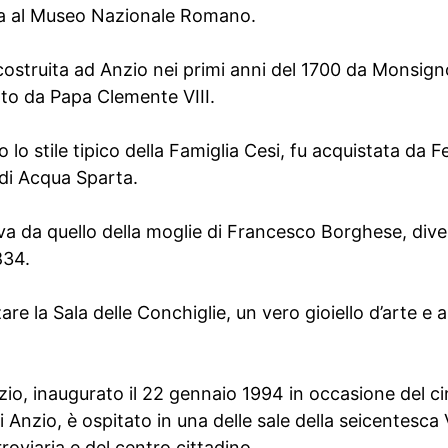
ta al Museo Nazionale Romano.
la costruita ad Anzio nei primi anni del 1700 da Monsi
ato da Papa Clemente VIII.
do lo stile tipico della Famiglia Cesi, fu acquistata d
di Acqua Sparta.
iva da quello della moglie di Francesco Borghese, div
834.
re la Sala delle Conchiglie, un vero gioiello d’arte e ar
nzio, inaugurato il 22 gennaio 1994 in occasione del 
 Anzio, è ospitato in una delle sale della seicentesca V
rroviaria e del centro cittadino.