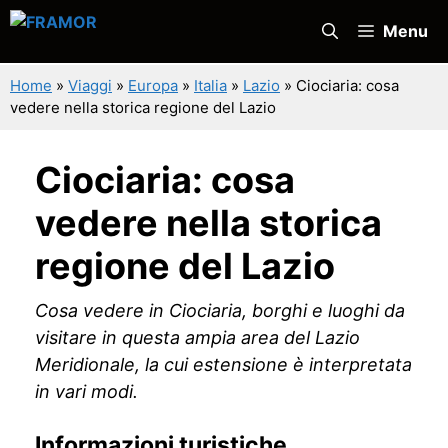
Vai
Menu
al
contenuto
Home
»
Viaggi
»
Europa
»
Italia
»
Lazio
»
Ciociaria: cosa
vedere nella storica regione del Lazio
Ciociaria: cosa
vedere nella storica
regione del Lazio
Cosa vedere in Ciociaria, borghi e luoghi da
visitare in questa ampia area del Lazio
Meridionale, la cui estensione è interpretata
in vari modi.
Informazioni turistiche