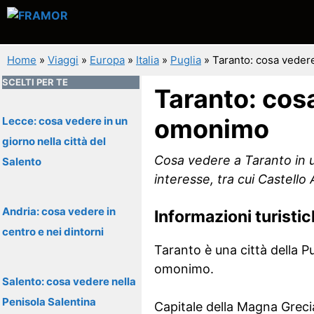
Vai
al
contenuto
Home
»
Viaggi
»
Europa
»
Italia
»
Puglia
»
Taranto: cosa vedere
SCELTI PER TE
Taranto: cosa
omonimo
Lecce: cosa vedere in un
giorno nella città del
Cosa vedere a Taranto in u
Salento
interesse, tra cui Castell
Andria: cosa vedere in
Informazioni turisti
centro e nei dintorni
Taranto è una città della Pu
omonimo.
Salento: cosa vedere nella
Penisola Salentina
Capitale della Magna Grecia