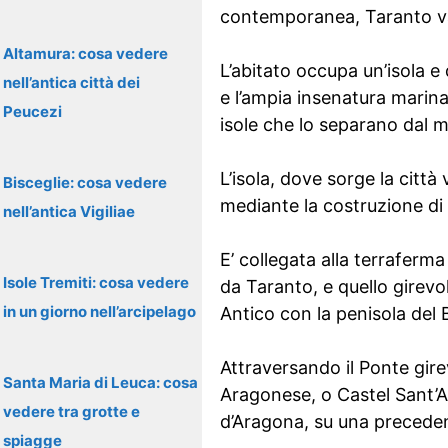
contemporanea, Taranto van
Altamura: cosa vedere
L’abitato occupa un’isola e
nell’antica città dei
e l’ampia insenatura marin
Peucezi
isole che lo separano dal m
L’isola, dove sorge la citt
Bisceglie: cosa vedere
mediante la costruzione di u
nell’antica Vigiliae
E’ collegata alla terraferma
Isole Tremiti: cosa vedere
da Taranto, e quello girevol
in un giorno nell’arcipelago
Antico con la penisola del
Attraversando il Ponte gire
Santa Maria di Leuca: cosa
Aragonese, o Castel Sant’An
vedere tra grotte e
d’Aragona, su una preceden
spiagge