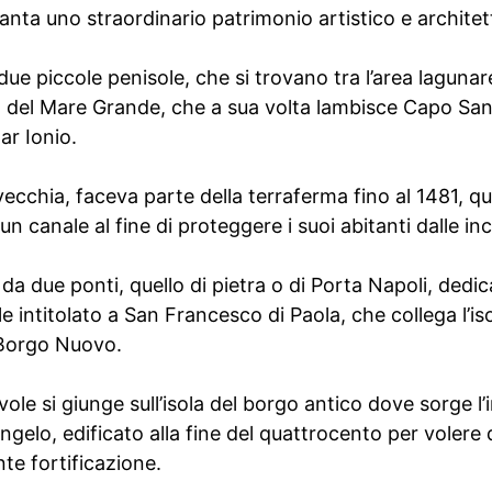
ta uno straordinario patrimonio artistico e architet
 due piccole penisole, che si trovano tra l’area laguna
a del Mare Grande, che a sua volta lambisce Capo San 
ar Ionio.
à vecchia, faceva parte della terraferma fino al 1481, 
n canale al fine di proteggere i suoi abitanti dalle in
 da due ponti, quello di pietra o di Porta Napoli, dedi
e intitolato a San Francesco di Paola, che collega l’is
 Borgo Nuovo.
vole si giunge sull’isola del borgo antico dove sorge 
gelo, edificato alla fine del quattrocento per volere 
te fortificazione.