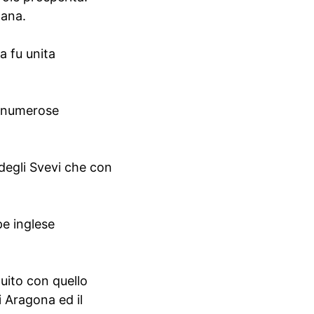
mana.
la fu unita
to numerose
 degli Svevi che con
pe inglese
tuito con quello
i Aragona ed il