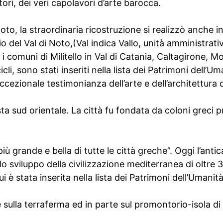
tori, dei veri capolavori d’arte barocca.
to, la straordinaria ricostruzione si realizzò anche in 
torio del Val di Noto,(Val indica Vallo, unità amministra
i comuni di Militello in Val di Catania, Caltagirone, M
li, sono stati inseriti nella lista dei Patrimoni dell’U
ezionale testimonianza dell’arte e dell’architettura 
sta sud orientale. La città fu fondata da coloni greci 
iù grande e bella di tutte le città greche”. Oggi l’anti
o sviluppo della civilizzazione mediterranea di oltre 3
i è stata inserita nella lista dei Patrimoni dell’Umanit
e sulla terraferma ed in parte sul promontorio-isola di 