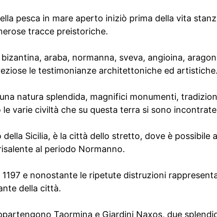
ella pesca in mare aperto iniziò prima della vita stanzia
merose tracce preistoriche.
a, bizantina, araba, normanna, sveva, angioina, arago
eziose le testimonianze architettoniche ed artistiche
re una natura splendida, magnifici monumenti, tradizio
 le varie civiltà che su questa terra si sono incontrate
 della Sicilia, è la città dello stretto, dove è possibil
risalente al periodo Normanno.
l 1197 e nonostante le ripetute distruzioni rappresent
nte della città.
appartengono Taormina e Giardini Naxos, due splendid