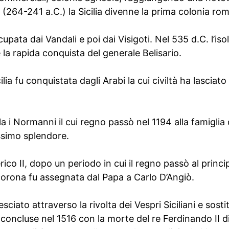
(264-241 a.C.) la Sicilia divenne la prima colonia ro
cupata dai Vandali e poi dai Visigoti. Nel 535 d.C. l’iso
 la rapida conquista del generale Belisario.
cilia fu conquistata dagli Arabi la cui civiltà ha lascia
la i Normanni il cui regno passò nel 1194 alla famiglia
ssimo splendore.
ico II, dopo un periodo in cui il regno passò al princi
orona fu assegnata dal Papa a Carlo D’Angiò.
sciato attraverso la rivolta dei Vespri Siciliani e sosti
concluse nel 1516 con la morte del re Ferdinando II d