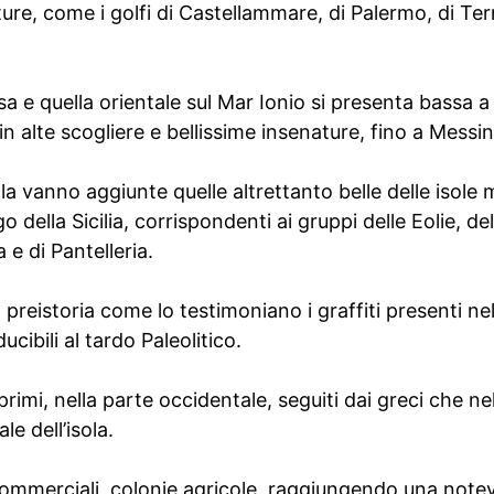
ure, come i golfi di Castellammare, di Palermo, di Ter
a e quella orientale sul Mar Ionio si presenta bassa a
in alte scogliere e bellissime insenature, fino a Messin
ola vanno aggiunte quelle altrettanto belle delle isole 
 della Sicilia, corrispondenti ai gruppi delle Eolie, del
a e di Pantelleria.
lla preistoria come lo testimoniano i graffiti presenti n
cibili al tardo Paleolitico.
r primi, nella parte occidentale, seguiti dai greci che ne
e dell’isola.
ommerciali, colonie agricole, raggiungendo una notev