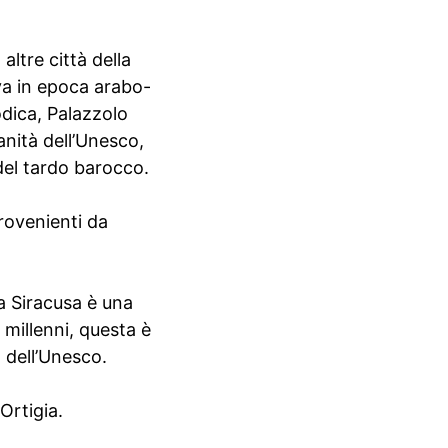
altre città della
tiva in epoca arabo-
odica, Palazzolo
manità dell’Unesco,
del tardo barocco.
provenienti da
ca Siracusa è una
 millenni, questa è
à dell’Unesco.
Ortigia.