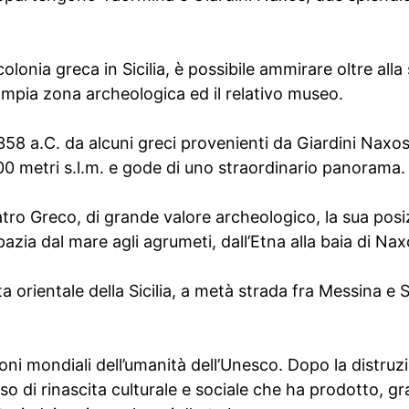
olonia greca in Sicilia, è possibile ammirare oltre alla
ampia zona archeologica ed il relativo museo.
358 a.C. da alcuni greci provenienti da Giardini Naxo
00 metri s.l.m. e gode di uno straordinario panorama.
Teatro Greco, di grande valore archeologico, la sua pos
zia dal mare agli agrumeti, dall’Etna alla baia di Nax
ta orientale della Sicilia, a metà strada fra Messina e S
moni mondiali dell’umanità dell’Unesco. Dopo la distru
o di rinascita culturale e sociale che ha prodotto, gra