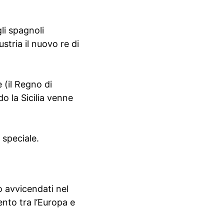
gli spagnoli
stria il nuovo re di
 (il Regno di
o la Sicilia venne
 speciale.
o avvicendati nel
ento tra l’Europa e