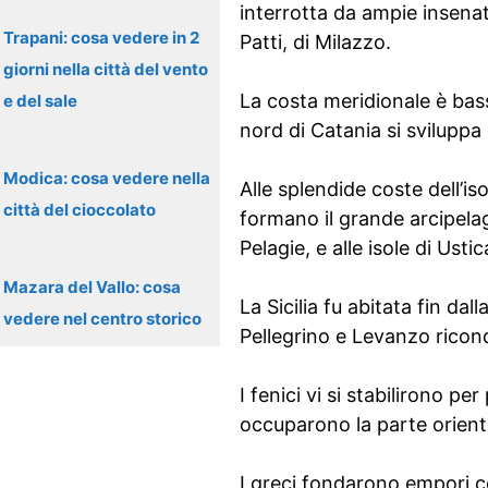
interrotta da ampie insenat
Trapani: cosa vedere in 2
Patti, di Milazzo.
giorni nella città del vento
La costa meridionale è bass
e del sale
nord di Catania si sviluppa 
Modica: cosa vedere nella
Alle splendide coste dell’is
città del cioccolato
formano il grande arcipelago
Pelagie, e alle isole di Ustic
Mazara del Vallo: cosa
La Sicilia fu abitata fin da
vedere nel centro storico
Pellegrino e Levanzo ricondu
I fenici vi si stabilirono pe
occuparono la parte oriental
I greci fondarono empori c