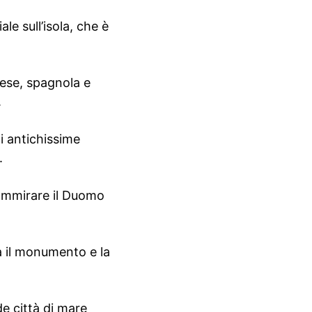
le sull’isola, che è
nese, spagnola e
.
ni antichissime
.
e ammirare il Duomo
a il monumento e la
e città di mare