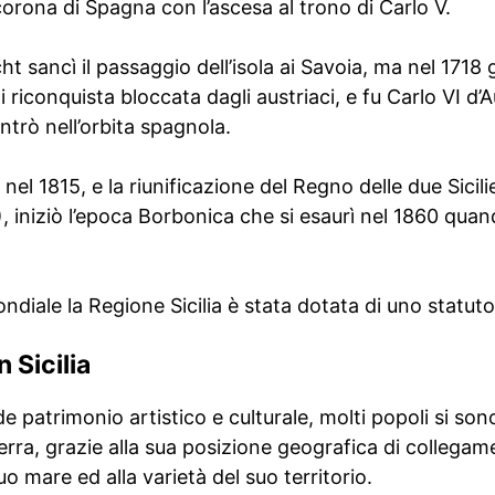
 corona di Spagna con l’ascesa al trono di Carlo V.
cht sancì il passaggio dell’isola ai Savoia, ma nel 1718 
iconquista bloccata dagli austriaci, e fu Carlo VI d’Au
ientrò nell’orbita spagnola.
el 1815, e la riunificazione del Regno delle due Sicilie
, iniziò l’epoca Borbonica che si esaurì nel 1860 quand
iale la Regione Sicilia è stata dotata di uno statuto
n Sicilia
e patrimonio artistico e culturale, molti popoli si son
terra, grazie alla sua posizione geografica di collegam
suo mare ed alla varietà del suo territorio.