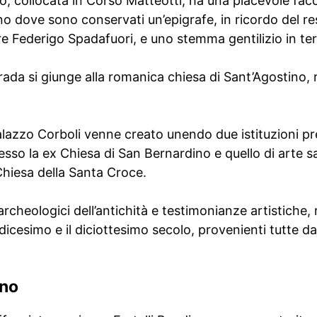
, collocata in Corso Matteotti, ha una piacevole facci
no dove sono conservati un’epigrafe, in ricordo del re
Federigo Spadafuori, e uno stemma gentilizio in ter
ada si giunge alla romanica chiesa di Sant’Agostino, r
alazzo Corboli venne creato unendo due istituzioni pr
sso la ex Chiesa di San Bernardino e quello di arte s
 Chiesa della Santa Croce.
rcheologici dell’antichità e testimonianze artistiche, r
icesimo e il diciottesimo secolo, provenienti tutte dal
ano