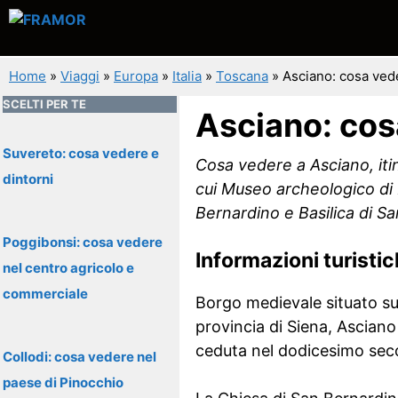
Vai
al
contenuto
Home
»
Viaggi
»
Europa
»
Italia
»
Toscana
»
Asciano: cosa ved
SCELTI PER TE
Asciano: cos
Suvereto: cosa vedere e
Cosa vedere a Asciano, iti
dintorni
cui Museo archeologico di 
Bernardino e Basilica di Sa
Poggibonsi: cosa vedere
Informazioni turisti
nel centro agricolo e
commerciale
Borgo medievale situato su 
provincia di Siena, Asciano
ceduta nel dodicesimo secol
Collodi: cosa vedere nel
paese di Pinocchio