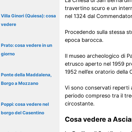
La Chiesa di San Bernardino
travertino scuro e un inter
Villa Ginori (Quiesa): cosa
nel 1324 dal Commendatore 
vedere
Procedendo sulla stessa str
epoca barocca.
Prato: cosa vedere in un
giorno
Il museo archeologico di P
etrusco aperto nel 1959 pre
1952 nell’ex oratorio della
Ponte della Maddalena,
Borgo a Mozzano
Vi sono conservati reperti a
periodo compreso tra il tred
circostante.
Poppi: cosa vedere nel
borgo del Casentino
Cosa vedere a Asci