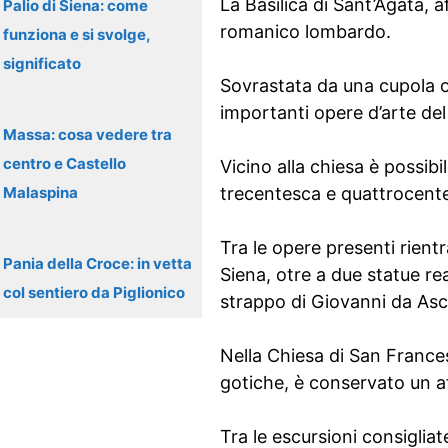
La Basilica di Sant’Agata, a
Palio di Siena: come
romanico lombardo.
funziona e si svolge,
significato
Sovrastata da una cupola o
importanti opere d’arte del
Massa: cosa vedere tra
centro e Castello
Vicino alla chiesa è possibi
Malaspina
trecentesca e quattrocente
Tra le opere presenti rient
Pania della Croce: in vetta
Siena, otre a due statue re
col sentiero da Piglionico
strappo di Giovanni da Asc
Nella Chiesa di San France
gotiche, è conservato un a
Tra le escursioni consiglia