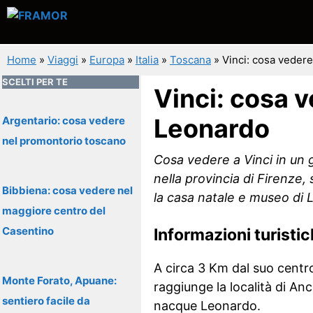
Vai
al
contenuto
Home
»
Viaggi
»
Europa
»
Italia
»
Toscana
»
Vinci: cosa vedere
SCELTI PER TE
Vinci: cosa v
Leonardo
Argentario: cosa vedere
nel promontorio toscano
Cosa vedere a Vinci in un g
nella provincia di Firenze, 
Bibbiena: cosa vedere nel
la casa natale e museo di 
maggiore centro del
Casentino
Informazioni turisti
A circa 3 Km dal suo centr
Monte Forato, Apuane:
raggiunge la località di A
sentiero facile da
nacque Leonardo.