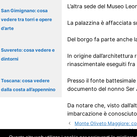
L’altra sede del Museo Leona
San Gimignano: cosa
vedere tra torri e opere
La palazzina è affacciata 
d’arte
Del borgo fa parte anche la
Suvereto: cosa vedere e
In origine dall’architettura 
dintorni
rinascimentale eseguiti fra i
Presso il fonte battesimal
Toscana: cosa vedere
documento del nonno Ser A
dalla costa all’appennino
Da notare che, visto dall’alt
imbarcazione è conosciuto
Monte Oliveto Maggiore: co
Asciano: cosa vedere nel b