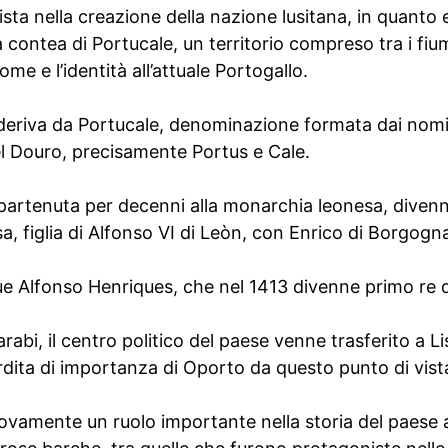
ta nella creazione della nazione lusitana, in quanto er
 contea di Portucale, un territorio compreso tra i fi
ome e l’identità all’attuale Portogallo.
 deriva da Portucale, denominazione formata dai nomi
del Douro, precisamente Portus e Cale.
partenuta per decenni alla monarchia leonesa, diven
a, figlia di Alfonso VI di Leòn, con Enrico di Borgogn
e Alfonso Henriques, che nel 1413 divenne primo re d
arabi, il centro politico del paese venne trasferito a Li
dita di importanza di Oporto da questo punto di vist
vamente un ruolo importante nella storia del paese a