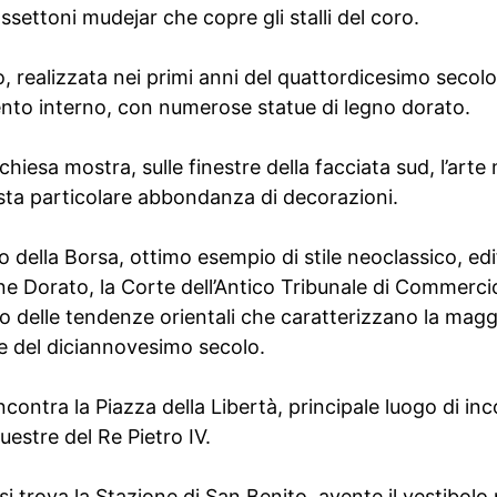
ssettoni mudejar che copre gli stalli del coro.
 realizzata nei primi anni del quattordicesimo secolo,
ento interno, con numerose statue di legno dorato.
hiesa mostra, sulle finestre della facciata sud, l’arte 
sta particolare abbondanza di decorazioni.
o della Borsa, ottimo esempio di stile neoclassico, edi
lone Dorato, la Corte dell’Antico Tribunale di Commerci
o delle tendenze orientali che caratterizzano la magg
se del diciannovesimo secolo.
contra la Piazza della Libertà, principale luogo di inc
estre del Re Pietro IV.
 si trova la Stazione di San Benito, avente il vestibolo