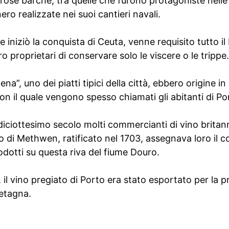
ose barche, tra quelle che furono protagoniste nelle
ro realizzate nei suoi cantieri navali.
 iniziò la conquista di Ceuta, venne requisito tutto il
 proprietari di conservare solo le viscere o le trippe.
tena”, uno dei piatti tipici della città, ebbero origine 
con il quale vengono spesso chiamati gli abitanti di Po
iciottesimo secolo molti commercianti di vino britann
o di Methwen, ratificato nel 1703, assegnava loro il co
rodotti su questa riva del fiume Douro.
 il vino pregiato di Porto era stato esportato per la p
retagna.