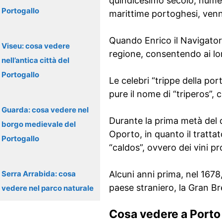
quindicesimo secolo, numer
Portogallo
marittime portoghesi, venne
Quando Enrico il Navigatore
Viseu: cosa vedere
regione, consentendo ai loro
nell’antica città del
Portogallo
Le celebri “trippe della por
pure il nome di “triperos”, 
Guarda: cosa vedere nel
Durante la prima metà del d
borgo medievale del
Oporto, in quanto il trattat
Portogallo
“caldos”, ovvero dei vini p
Serra Arrabida: cosa
Alcuni anni prima, nel 1678,
paese straniero, la Gran B
vedere nel parco naturale
Cosa vedere a Porto