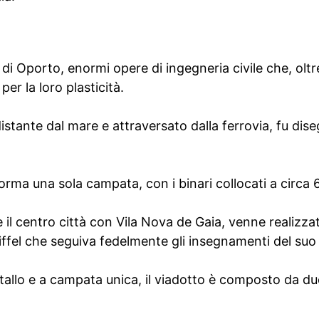
di Oporto, enormi opere di ingegneria civile che, oltre
er la loro plasticità.
ù distante dal mare e attraversato dalla ferrovia, fu d
orma una sola campata, con i binari collocati a circa 6
ce il centro città con Vila Nova de Gaia, venne realizz
 Eiffel che seguiva fedelmente gli insegnamenti del su
allo e a campata unica, il viadotto è composto da due 