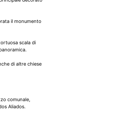
derata il monumento
tortuosa scala di
a panoramica.
anche di altre chiese
lazzo comunale,
dos Aliados.