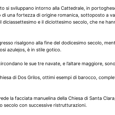
orto si sviluppano intorno alla Cattedrale, in portoghes
o di una fortezza di origine romanica, sottoposto a var
il diciassettesimo e il diciottesimo secolo, che ne ha
ngresso risalgono alla fine del dodicesimo secolo, mentr
si azulejos, è in stile gotico.
 circondano le sue tre navate, e l’altare maggiore, son
Chiesa di Dos Grilos, ottimi esempi di barocco, compl
vede la facciata manuelina della Chiesa di Santa Clara, 
o secolo con successive ristrutturazioni.