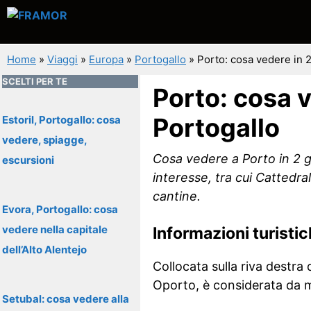
Vai
al
contenuto
Home
»
Viaggi
»
Europa
»
Portogallo
»
Porto: cosa vedere in 2 
SCELTI PER TE
Porto: cosa v
Portogallo
Estoril, Portogallo: cosa
vedere, spiagge,
Cosa vedere a Porto in 2 gi
escursioni
interesse, tra cui Cattedral
cantine.
Evora, Portogallo: cosa
vedere nella capitale
Informazioni turisti
dell’Alto Alentejo
Collocata sulla riva destra
Oporto, è considerata da mol
Setubal: cosa vedere alla