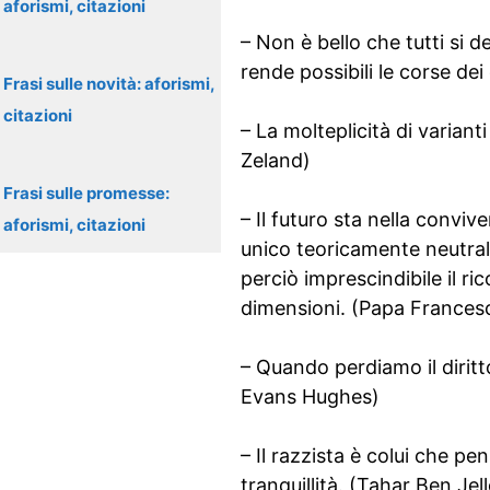
aforismi, citazioni
– Non è bello che tutti si 
rende possibili le corse dei
Frasi sulle novità: aforismi,
citazioni
– La molteplicità di varian
Zeland)
Frasi sulle promesse:
– Il futuro sta nella convi
aforismi, citazioni
unico teoricamente neutrale
perciò imprescindibile il ri
dimensioni. (Papa Frances
– Quando perdiamo il diritto
Evans Hughes)
– Il razzista è colui che pe
tranquillità. (Tahar Ben Jel