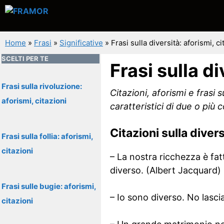
Vai
al
contenuto
Home
»
Frasi
»
Significative
»
Frasi sulla diversità: aforismi, ci
SCELTI PER TE
Frasi sulla di
Frasi sulla rivoluzione:
Citazioni, aforismi e frasi 
aforismi, citazioni
caratteristici di due o pi
Citazioni sulla divers
Frasi sulla follia: aforismi,
citazioni
– La nostra ricchezza è fatta
diverso. (Albert Jacquard)
Frasi sulle bugie: aforismi,
– Io sono diverso. No lasci
citazioni