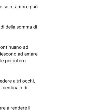
e solo l’amore può
ndi della somma di
 continuano ad
 riescono ad amare
te per intero
edere altri occhi,
il centinaio di
re a rendere il