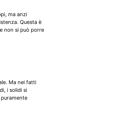
ppi, ma anzi
istenza. Questa è
le non si può porre
le. Ma nei fatti
, i solidi si
a puramente