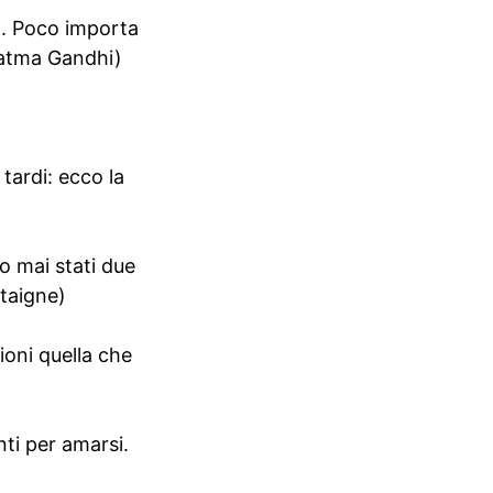
o. Poco importa
ahatma Gandhi)
tardi: ecco la
o mai stati due
ntaigne)
ioni quella che
ti per amarsi.