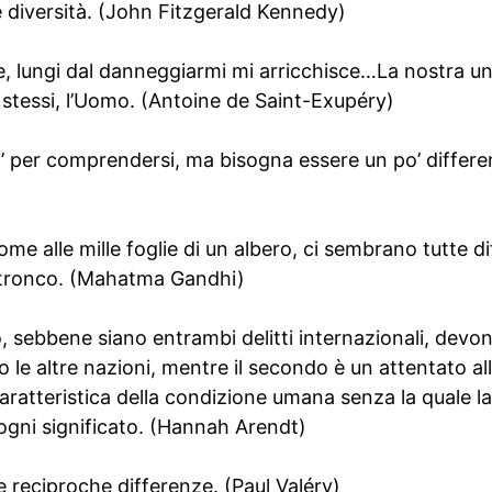
e diversità. (John Fitzgerald Kennedy)
e, lungi dal danneggiarmi mi arricchisce…La nostra uni
 stessi, l’Uomo. (Antoine de Saint-Exupéry)
’ per comprendersi, ma bisogna essere un po’ differen
ome alle mille foglie di un albero, ci sembrano tutte di
 tronco. (Mahatma Gandhi)
o, sebbene siano entrambi delitti internazionali, devon
o le altre nazioni, mentre il secondo è un attentato a
caratteristica della condizione umana senza la quale l
ogni significato. (Hannah Arendt)
e reciproche differenze. (Paul Valéry)