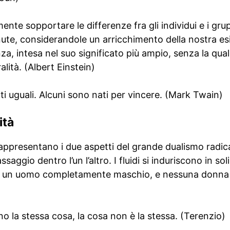
te sopportare le differenze fra gli individui e i gru
ute, considerandole un arricchimento della nostra es
nza, intesa nel suo significato più ampio, senza la qua
lità. (Albert Einstein)
ati uguali. Alcuni sono nati per vincere. (Mark Twain)
ità
appresentano i due aspetti del grande dualismo radica
ggio dentro l’un l’altro. I fluidi si induriscono in solidi
 c’è un uomo completamente maschio, e nessuna donn
 la stessa cosa, la cosa non è la stessa. (Terenzio)