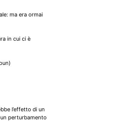
iale: ma era ormai
ra in cui ci è
loun)
bbe l’effetto di un
 di un perturbamento