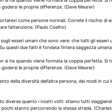
n si ha quando viene formata la coppia perfetta. Si
 godersi le proprie differenze. (Dave Meurer)
ortatevi come persone normali. Correte il rischio di e
rare l’attenzione. (Paulo Coelho)
 sugli esseri umani che sono vere: che tutti gli esseri
. Su questi due fatti è fondata l’intera saggezza uma
n si ha quando viene formata la coppia perfetta. Si
 godersi le proprie differenze. (Dave Meurer)
to della diversità dell’altra persona, dei modi in cui lu
o diverse quanto i nostri volti: stiamo tutti viaggian
ma pochi stanno percorrendo la stessa strada. (Charle